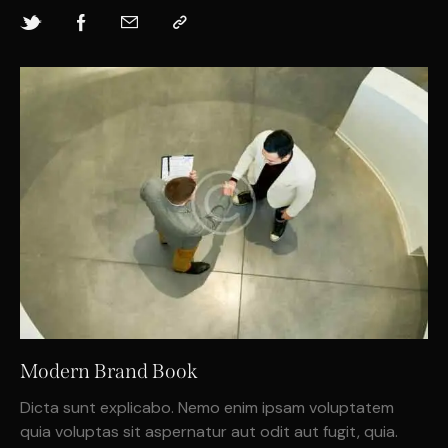
Modern Brand Book
Dicta sunt explicabo. Nemo enim ipsam voluptatem
quia voluptas sit aspernatur aut odit aut fugit, quia.